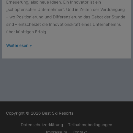
Erneuerung, also neue Ideen. Ein Innovator ist ein
„schöpferischer Unternehmer“. Und in Zeiten der Verdrängung
– wo Positionierung und Differenzierung das Gebot der Stunde
sind – entscheidet die Innovationskraft eines Unternehemns
über künftigen Erfolg.
Weiterlesen »
Copyright © 2026
Best Ski Resorts
Datenschutzerklärung
Teilnahmebedingungen
Impressum
Kontakt