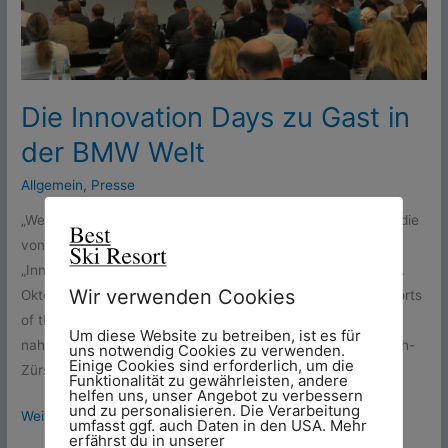
in
der
BMW
Welt
Die Innovation Days zu Gast in
der BMW Welt
Allgemein
,
Presse
„Wer nicht innoviert, verliert!“ Unter diesem Motto standen die
von Mountain Management Consulting veranstalteten
„Innovation Days“ in der BMW Welt in München am 1. und 2.
Wir verwenden Cookies
Oktober 2013. Führungskräfte aus namhaften „best ski resorts
of the alps“ (Deutschland, Italien, Schweiz und Österreich)
Um diese Website zu betreiben, ist es für
nahmen daran teil – von Zermatt, St. Moritz, Kitzbühel, Lech-
uns notwendig Cookies zu verwenden.
Einige Cookies sind erforderlich, um die
Zürs, Ischgl, Saalbach-Hinterglemm, Alta […]
Funktionalität zu gewährleisten, andere
helfen uns, unser Angebot zu verbessern
und zu personalisieren. Die Verarbeitung
Weiterlesen »
umfasst ggf. auch Daten in den USA. Mehr
erfährst du in unserer