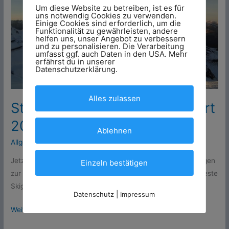
2016
Um diese Website zu betreiben, ist es für
uns notwendig Cookies zu verwenden.
Einige Cookies sind erforderlich, um die
Funktionalität zu gewährleisten, andere
helfen uns, unser Angebot zu verbessern
und zu personalisieren. Die Verarbeitung
umfasst ggf. auch Daten in den USA. Mehr
erfährst du in unserer
Datenschutzerklärung.
Alles zulassen
Startschuss für Best Ski Resort
2016
Ablehnen
Allgemein
Jetzt zu Weihnachten fiel der Startschuss für die Befragungen
Einzeln bestätigen
zur neuen Studie Best Ski Resort 2016, in der wieder das beste
Skigebiet der Alpen aus Gästesicht ermittelt wird.
Datenschutz
|
Impressum
Weiterlesen »