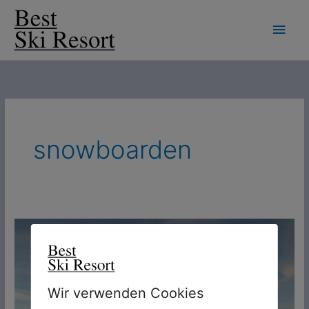
Zum
Hau
Inhalt
springen
snowboarden
Startschuss
für
Best
Ski
Wir verwenden Cookies
Resort