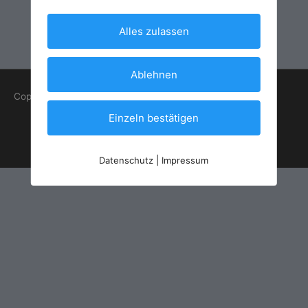
Alles zulassen
Ablehnen
Copyright © 2026
Best Ski Resorts
Einzeln bestätigen
Datenschutzerklärung
Teilnahmebedingungen
Impressum
Kontakt
Datenschutz
|
Impressum