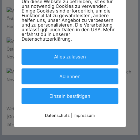
Um diese Website zu betreiben, ist es für
uns notwendig Cookies zu verwenden.
Einige Cookies sind erforderlich, um die
Funktionalität zu gewährleisten, andere
helfen uns, unser Angebot zu verbessern
und zu personalisieren. Die Verarbeitung
Hochjoch, Seebliga, Quelle:
www.webcams.travel
umfasst ggf. auch Daten in den USA. Mehr
erfährst du in unserer
Datenschutzerklärung.
Alles zulassen
Nova, Valisera Hüsli, Quelle:
www.webcams.travel
Ablehnen
Nova, Garfrescha, Quelle:
www.webcams.travel
Einzeln bestätigen
Wetter
Datenschutz
|
Impressum
[GoGadgetWeather layout=’large‘ language=’de‘ scale=’1.9′
lat=’57.0205452′ lon=’9.974037′]