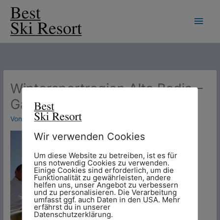
Zum
Hau
Inhalt
springen
Wintersportregion Alta Badia –
Gastronomie
Von
Chris
/
6. November 2014
Wir verwenden Cookies
Um diese Website zu betreiben, ist es für
uns notwendig Cookies zu verwenden.
Einige Cookies sind erforderlich, um die
Funktionalität zu gewährleisten, andere
helfen uns, unser Angebot zu verbessern
und zu personalisieren. Die Verarbeitung
umfasst ggf. auch Daten in den USA. Mehr
erfährst du in unserer
Datenschutzerklärung.