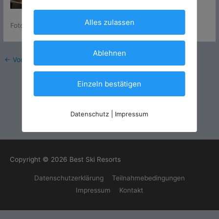
Alles zulassen
Foto: Alta Badia
Ablehnen
←
Vorheriger Medien
Einzeln bestätigen
Datenschutz
|
Impressum
Copyright © 2026
Best Ski Resorts
Datenschutzerklärung
Teilnahmebedingungen
Impressum
Kontakt