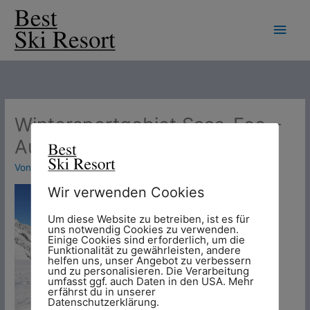
Zum
Hau
Inhalt
springen
Wintersportgebiet Saas-Fee –
Aussicht vom Gletscher
Von
Chris
/
6. November 2014
Wir verwenden Cookies
Um diese Website zu betreiben, ist es für
uns notwendig Cookies zu verwenden.
Einige Cookies sind erforderlich, um die
Funktionalität zu gewährleisten, andere
helfen uns, unser Angebot zu verbessern
und zu personalisieren. Die Verarbeitung
umfasst ggf. auch Daten in den USA. Mehr
erfährst du in unserer
Datenschutzerklärung.