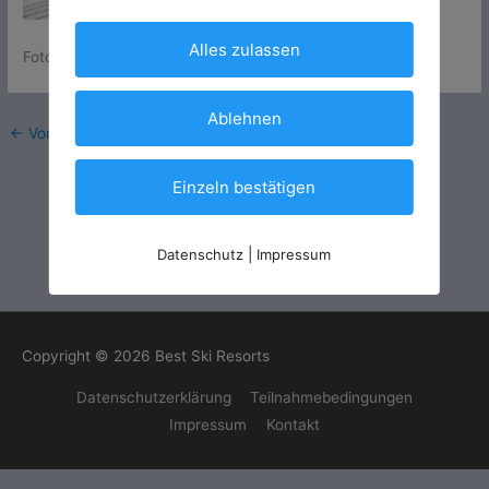
Alles zulassen
Foto: Saas-Fee Saastal Tourismus
Ablehnen
←
Vorheriger Medien
Einzeln bestätigen
Datenschutz
|
Impressum
Copyright © 2026
Best Ski Resorts
Datenschutzerklärung
Teilnahmebedingungen
Impressum
Kontakt